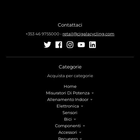
t
t
.
.
g
g
e
e
Contattaci
n
n
+353 46 9755000
•
retail@cigalacycling.com
e
e
r
r
a
a
l
l
.
.
Categorie
l
c
Acquista per categorie
a
u
n
r
Home
g
r
Misuratori Di Potenza
u
e
Allenamento Indoor
a
n
Elettronica
g
c
Sensori
Bici
e
y
Componenti
.
.
Accessori
d
d
Recupero