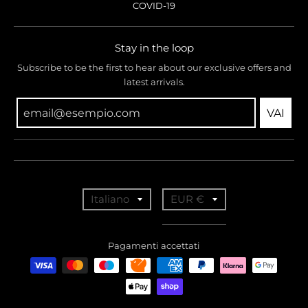
COVID-19
Stay in the loop
Subscribe to be the first to hear about our exclusive offers and
latest arrivals.
VAI
T
T
Italiano
EUR €
r
r
a
a
Pagamenti accettati
n
n
s
s
l
l