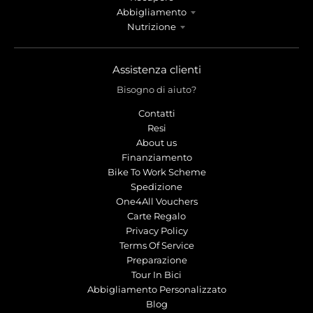
r
r
Abbigliamento
o
o
Nutrizione
p
p
d
d
o
o
Assistenza clienti
w
w
Bisogno di aiuto?
n
n
_
_
Contatti
l
l
Resi
a
a
About us
b
b
Finanziamento
e
e
Bike To Work Scheme
l
l
Spedizione
One4All Vouchers
Carte Regalo
Privacy Policy
Terms Of Service
Preparazione
Tour In Bici
Abbigliamento Personalizzato
Blog