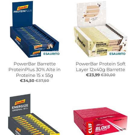
r
r
o
o
p
p
d
d
o
o
w
w
n
n
_
_
l
l
ESAURITO
ESAURITO
a
a
PowerBar Barrette
PowerBar Protein Soft
b
b
ProteinPlus 30% Alte in
Layer 12x40g Barrette
e
e
Proteine 15 x 55g
€23,99
€30,00
l
l
€34,50
€37,50