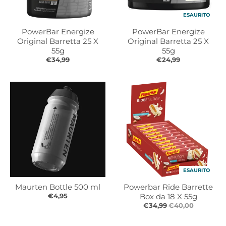
t
t
.
.
ESAURITO
g
g
PowerBar Energize
PowerBar Energize
e
e
Original Barretta 25 X
Original Barretta 25 X
n
n
55g
55g
e
€34,99
e
€24,99
r
r
a
a
l
l
.
.
l
c
a
u
n
r
g
r
u
e
a
n
ESAURITO
g
c
Maurten Bottle 500 ml
Powerbar Ride Barrette
e
y
€4,95
Box da 18 X 55g
.
.
€34,99
€40,00
d
d