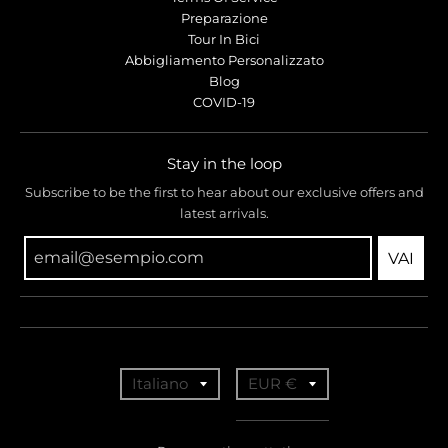
Preparazione
Tour In Bici
Abbigliamento Personalizzato
Blog
COVID-19
Stay in the loop
Subscribe to be the first to hear about our exclusive offers and
latest arrivals.
VAI
T
T
Italiano
EUR €
r
r
a
a