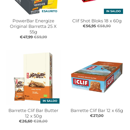
ESAURITO
IN SALDO
PowerBar Energize
Clif Shot Bloks 18 x 60g
Original Barretta 25 X
€56,95
€58,90
55g
€47,99
€59,99
IN SALDO
Barrette Clif Bar Butter
Barrette Clif Bar 12 x 65g
12 x 50g
€27,00
€26,60
€28,00