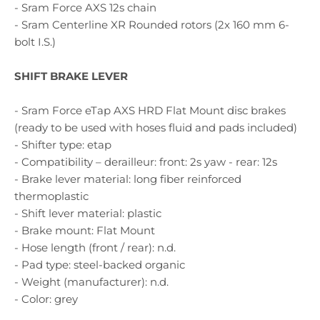
- Sram Force AXS 12s chain
- Sram Centerline XR Rounded rotors (2x 160 mm 6-
bolt I.S.)
SHIFT BRAKE LEVER
- Sram Force eTap AXS HRD Flat Mount disc brakes
(ready to be used with hoses fluid and pads included)
- Shifter type: etap
- Compatibility – derailleur: front: 2s yaw - rear: 12s
- Brake lever material: long fiber reinforced
thermoplastic
- Shift lever material: plastic
- Brake mount: Flat Mount
- Hose length (front / rear): n.d.
- Pad type: steel-backed organic
- Weight (manufacturer): n.d.
- Color: grey