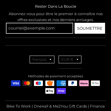
Rester Dans La Boucle
Abonnez-vous pour être le premier à connaître nos
offres exclusives et nos derniers arrivages.
SOUMETTRE
T
T
français
EUR €
r
r
a
a
Méthodes de paiement acceptées
n
n
s
s
l
l
a
a
Bike To Work | One4all & Me2You Gift Cards | Finance
t
t