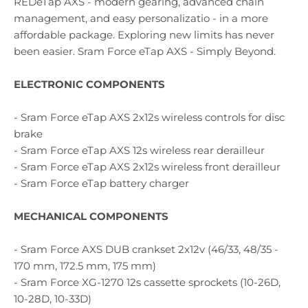
REDeTap AXS - modern gearing, advanced chain
management, and easy personalizatio - in a more
affordable package. Exploring new limits has never
been easier. Sram Force eTap AXS - Simply Beyond.
ELECTRONIC COMPONENTS
- Sram Force eTap AXS 2x12s wireless controls for disc
brake
- Sram Force eTap AXS 12s wireless rear derailleur
- Sram Force eTap AXS 2x12s wireless front derailleur
- Sram Force eTap battery charger
MECHANICAL COMPONENTS
- Sram Force AXS DUB crankset 2x12v (46/33, 48/35 -
170 mm, 172.5 mm, 175 mm)
- Sram Force XG-1270 12s cassette sprockets (10-26D,
10-28D, 10-33D)