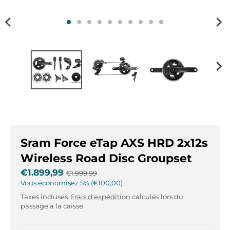
r
r
.
.
g
g
e
e
n
n
e
e
r
r
a
a
l
l
.
.
l
c
a
u
n
r
Sram Force eTap AXS HRD 2x12s
g
r
Wireless Road Disc Groupset
u
e
€1.899,99
€1.999,99
a
n
Vous économisez
5%
€100,00
g
c
e
y
Taxes incluses.
Frais d'expédition
calculés lors du
passage à la caisse.
.
.
d
d