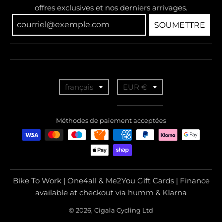
offres exclusives et nos derniers arrivages.
SOUMETTRE
T
T
français
EUR €
r
r
a
a
Méthodes de paiement acceptées
n
n
s
s
l
l
a
a
Bike To Work | One4all & Me2You Gift Cards | Finance
t
t
available at checkout via humm & Klarna
i
i
© 2026, Cigala Cycling Ltd
o
o