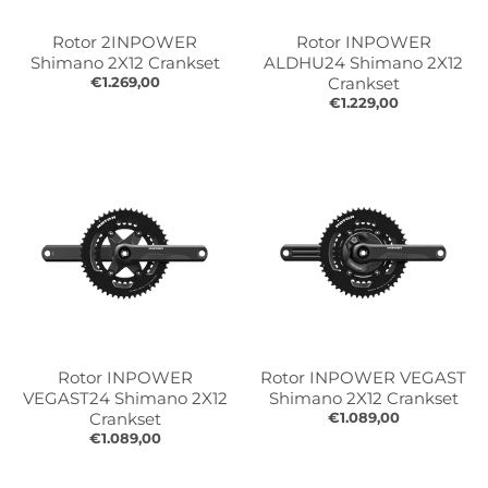
r
r
.
.
Rotor 2INPOWER
Rotor INPOWER
g
g
Shimano 2X12 Crankset
ALDHU24 Shimano 2X12
e
e
€1.269,00
Crankset
€1.229,00
n
n
e
e
r
r
a
a
l
l
.
.
l
c
a
u
n
r
g
r
u
e
a
n
Rotor INPOWER
Rotor INPOWER VEGAST
g
c
VEGAST24 Shimano 2X12
Shimano 2X12 Crankset
e
y
Crankset
€1.089,00
€1.089,00
.
.
d
d