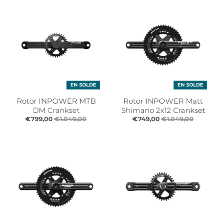
r
r
o
o
p
p
d
d
o
o
w
w
n
n
_
_
EN SOLDE
EN SOLDE
l
l
a
a
Rotor INPOWER MTB
Rotor INPOWER Matt
b
b
DM Crankset
Shimano 2x12 Crankset
e
e
€799,00
€1.049,00
€749,00
€1.049,00
l
l