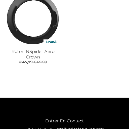
ÉPUISÉ
Rotor INSpider Aero
Crown
€45,99
€49,99
Entrer En Contact
+353 404 78107
•
retail@cigalacycling.com