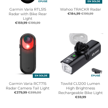
ÉPUISÉ
EN SOLDE
r
r
.
.
Garmin Varia RTL515
Wahoo TRACKR Radar
g
g
Radar with Bike Rear
€184,99
€199,99
e
e
Light
€159,99
€199,99
n
n
e
e
r
r
a
a
l
l
.
.
l
c
a
u
n
r
g
r
EN SOLDE
ÉPUISÉ
u
e
a
n
Garmin Varia RCT715
Towild CL1200 Lumen
g
c
Radar Camera Tail Light
High Brightness
e
y
€379,99
€399,00
Rechargeable Bike Light
€59,99
.
.
d
d