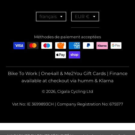
T
T
français
EUR €
r
r
a
a
Méthodes de paiement acceptées
n
n
s
s
l
l
a
a
Bike To Work | One4all & Me2You Gift Cards | Finance
t
t
available at checkout via humm & Klarna
i
i
© 2026, Cigala Cycling Ltd
o
o
Vat No: IE 3699893CH | Company Registration No: 675577
n
n
m
m
i
i
s
s