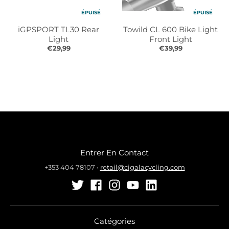
ÉPUISÉ
ÉPUISÉ
iGPSPORT TL30 Rear
Towild CL 600 Bike Light
Light
Front Light
€29,99
€39,99
Entrer En Contact
+353 404 78107
•
retail@cigalacycling.com
Catégories