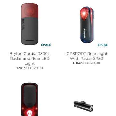
r
r
o
o
p
p
d
d
o
o
w
w
n
n
_
_
ÉPUISÉ
ÉPUISÉ
l
l
a
a
Bryton Gardia R300L
iGPSPORT Rear Light
b
b
Radar and Rear LED
With Radar SR30
e
e
Light
€114,90
€129,00
€98,90
€129,90
l
l