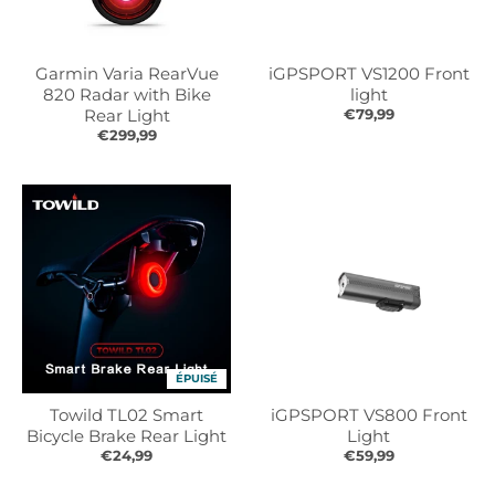
Garmin Varia RearVue
iGPSPORT VS1200 Front
820 Radar with Bike
light
Rear Light
€79,99
€299,99
ÉPUISÉ
Towild TL02 Smart
iGPSPORT VS800 Front
Bicycle Brake Rear Light
Light
€24,99
€59,99