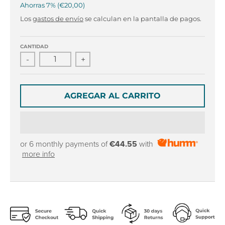
r
r
Ahorras
7%
€20,00
o
o
Los
gastos de envío
se calculan en la pantalla de pagos.
p
p
d
d
o
o
CANTIDAD
w
w
-
+
n
n
_
_
l
l
AGREGAR AL CARRITO
a
a
b
b
e
e
l
l
or 6 monthly payments of
€44.55
with
more info