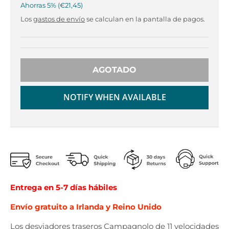
r
r
Ahorras
5%
€21,45
o
o
Los
gastos de envío
se calculan en la pantalla de pagos.
p
p
d
d
o
o
w
w
n
n
AGOTADO
_
_
l
l
NOTIFY WHEN AVAILABLE
a
a
b
b
e
e
l
l
Entrega en 5-7 días hábiles
Envío gratuito a Irlanda y Reino Unido
Los desviadores traseros Campagnolo de 11 velocidades