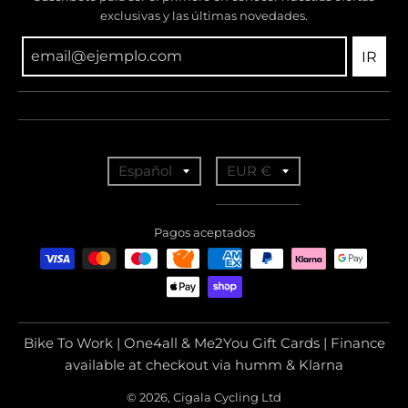
exclusivas y las últimas novedades.
IR
T
T
Español
EUR €
r
r
a
a
Pagos aceptados
n
n
s
s
l
l
a
a
Bike To Work | One4all & Me2You Gift Cards | Finance
t
t
available at checkout via humm & Klarna
i
i
© 2026, Cigala Cycling Ltd