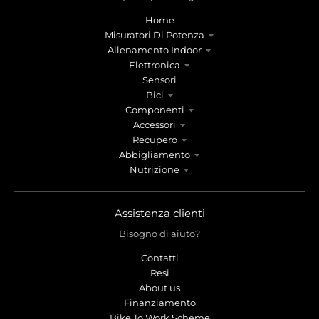
r
r
o
o
Home
p
p
Misuratori Di Potenza
d
d
Allenamento Indoor
o
o
Elettronica
w
w
Sensori
n
n
Bici
_
_
Componenti
Accessori
l
l
Recupero
a
a
Abbigliamento
b
b
Nutrizione
e
e
l
l
Assistenza clienti
Bisogno di aiuto?
Contatti
Resi
About us
Finanziamento
Bike To Work Scheme