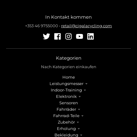
e
e
.
.
g
g
In Kontakt kommen
e
e
+353 46 9755000
•
retail@cigalacycling.com
n
n
e
e
r
r
a
a
l
l
Kategorien
.
.
Nach Kategorien einkaufen
l
c
a
u
Home
n
r
Leistungsmesser
g
r
Indoor-Training
Elektronik
u
e
Sensoren
a
n
Fahrräder
g
c
Fahrrad-Teile
e
y
Zubehör
.
.
Erholung
d
d
Bekleidung