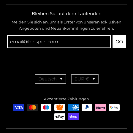
Bleiben Sie auf dem Laufenden
Melden Sie sich an, um als Erster von unseren exklusiven
Angeboten und Neuankömmlingen zu erfahren.
GO
T
T
Deutsch
EUR €
r
r
a
a
Akzeptierte Zahlungen
n
n
s
s
l
l
a
a