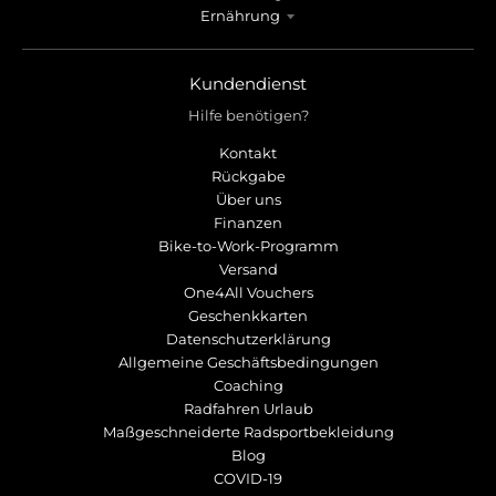
r
r
Ernährung
o
o
p
p
d
d
Kundendienst
o
o
Hilfe benötigen?
w
w
n
n
Kontakt
_
_
Rückgabe
l
l
Über uns
a
a
Finanzen
b
b
Bike-to-Work-Programm
e
e
Versand
l
l
One4All Vouchers
Geschenkkarten
Datenschutzerklärung
Allgemeine Geschäftsbedingungen
Coaching
Radfahren Urlaub
Maßgeschneiderte Radsportbekleidung
Blog
COVID-19