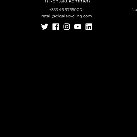
In Kontakt kommen
+353 46 9755000
•
Na
retail@cigalacycling.com