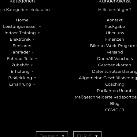
Kategorien
Kundendienst
ch Kategorien einkaufen
Hilfe benötigen?
Home
Kontakt
Leistungsmesser
Rückgabe
Indoor-Training
Über uns
Elektronik
Finanzen
Sensoren
Bike-to-Work-Progra
Fahrräder
Versand
Fahrrad-Teile
One4All Vouchers
Zubehör
Geschenkkarten
Erholung
Datenschutzerklärun
Bekleidung
Allgemeine Geschäftsbedin
Ernährung
Coaching
Radfahren Urlaub
Maßgeschneiderte Radsportbe
Blog
COVID-19
T
T
Deutsch
EUR €