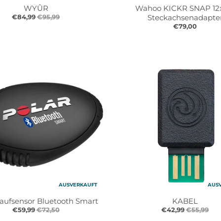
WYÛR
Wahoo KICKR SNAP 12
€84,99
€95,99
Steckachsenadapte
€79,00
AUSVERKAUFT
AUS
Laufsensor Bluetooth Smart
KABEL
€59,99
€72,50
€42,99
€55,99