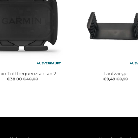
AUSVERKAUFT
AUS
in Trittfrequenzsensor 2
Laufwiege
€38,00
€40,00
€9,49
€9,99